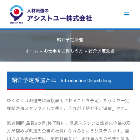
内
メ
容
イ
を
ス
ン
キ
紹介予定派遣
ッ
メ
プ
ホーム
お仕事をお探しの方
紹介予定派遣
ニ
ュ
紹介予定派遣とは
Introduction Dispatching
ー
ゆくゆくは派遣先に直接雇用されることを予定したうえで一定
期間派遣スタッフとして働く、それが「紹介予定派遣」です。
派遣期間(最長6ヵ月)終了時に、派遣スタッフと派遣先企業の双
方が望めば派遣先企業の社員になれるというシステムです。雇
用される際の形態は、契約社員など、正社員以外の形態となる