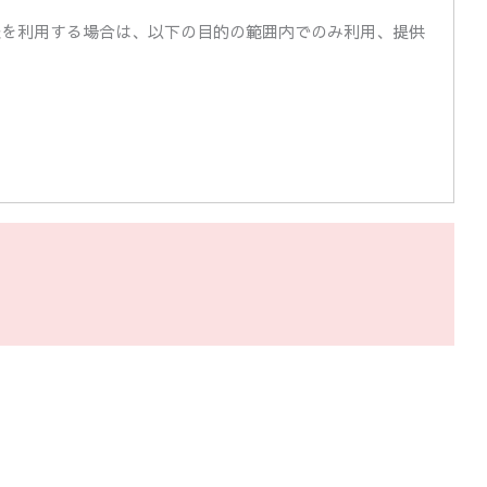
報を利用する場合は、以下の目的の範囲内でのみ利用、提供
他規範を周知し、これを遵守することが必要であることを認
もに、外部への流出の防止のために最大限の注意を払ってい