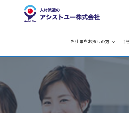
内
容
を
ス
キ
お仕事をお探しの方
派
ッ
プ